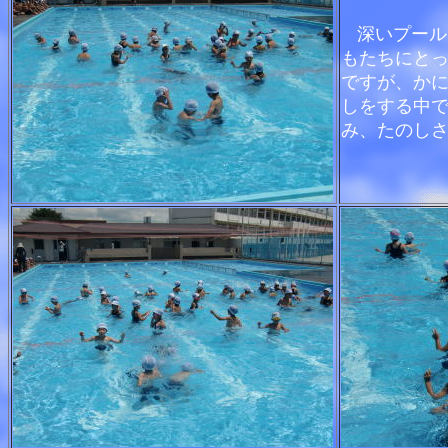
深いプール
もたちにと
ですが、か
しをする中
み、たのし