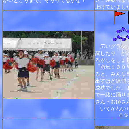
ン！運動会ま
かいところまで、そろってるかな？
上げていまし
広いグランド
露したり、か
ろがしをしま
「勇気１００
ると、みんな
出すほど練習
成功でした。
で一緒に踊り
さん・お姉さ
いてかわい
０％