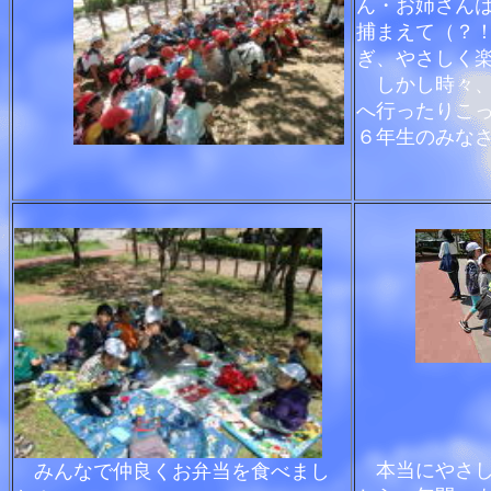
ん・お姉さん
捕まえて（？
ぎ、やさしく
しかし時々、
へ行ったりこ
６年生のみな
本当にやさし
みんなで仲良くお弁当を食べまし