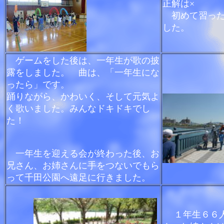
正解は×
初めて習った
した。
ゲームをした後は、一年生が歌の披
露をしました。 曲は、「一年生にな
ったら」です。
踊りながら、かわいく、そして元気よ
く歌いました。みんなドキドキでし
た！
一年生を迎える会が終わった後、お
兄さん、お姉さんに手をつないでもら
って千田公園へ遠足に行きました。
１年生６６人