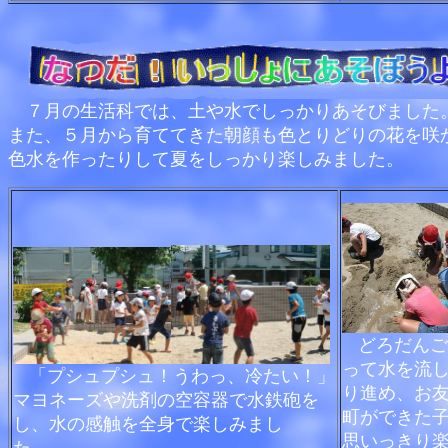
７月の生活科では、土や水でしっかりあそびました
また、５月から育ててきた朝顔も色とりどりの花を咲
色水を作ったりして夏をしっかり楽しみま
どろだんご
って水を流
「プシュプシュ！うわっ、冷たい！」
り進め、お
マヨネーズや洗剤の空容器で水鉄砲を
町ができた
し、水の感触を全身で楽しみまし
思いっきり