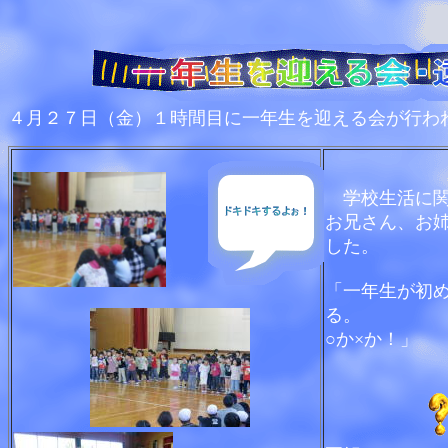
４月２７日（金）１時間目に一年生を迎える会が行わ
学校生活に
お兄さん、お
した。
「一年生が初
る。
○か×か！」