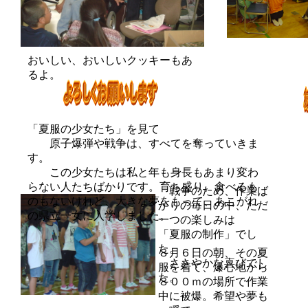
おいしい、おいしいクッキーもあ
るよ。
「夏服の少女たち」を見て
原子爆弾や戦争は、すべてを奪っていきま
す。
この少女たちは私と年も身長もあまり変わ
らない人たちばかりです。育ち盛り。食べるも
戦争のため、作業ば
のもないけれど、大きな夢をもって、あこがれ
かりの毎日の中、ただ
の県立一女に入学しました。
一つの楽しみは
「夏服の制作」でし
た。
８月６日の朝、その夏
ささやかな喜びでし
服を着て、爆心地から
た。
８００ｍの場所で作業
中に被爆。希望や夢も