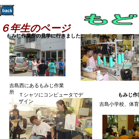
６年生のページ
もみじ作業所の見学に行きました。
「さおり」の
様子
吉島西にあるもみじ作業
所
Ｔシャツにコンピュータでデ
もみじ作
ザイン
吉島小学校、体育